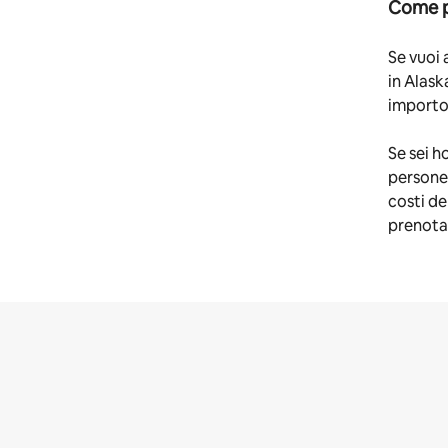
Come pu
Se vuoi 
in Alask
importo 
Se sei h
persone 
costi de
prenota