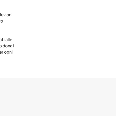
lluvioni
ro
ti alle
b dona i
er ogni