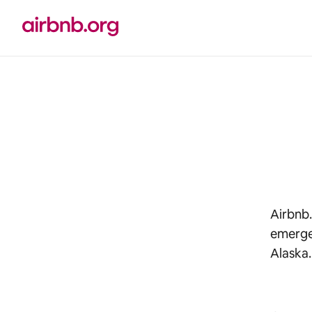
Vai
al
contenuto
Airbnb.
emergen
Alaska.