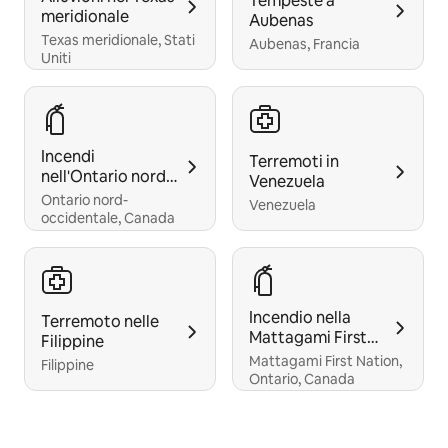
Tempeste a
meridionale
Aubenas
Texas meridionale, Stati
Aubenas, Francia
Uniti
Incendi
Terremoti in
nell'Ontario nord-
Venezuela
occidentale
Ontario nord-
Venezuela
occidentale, Canada
Incendio nella
Terremoto nelle
Mattagami First
Filippine
Nation
Mattagami First Nation,
Filippine
Ontario, Canada